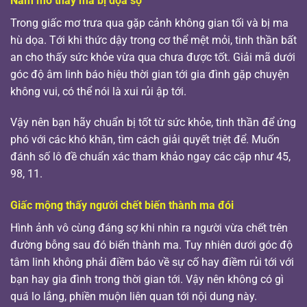
Nằm mơ thấy ma bị dọa sợ
Trong giấc mơ trưa qua gặp cảnh không gian tối và bị ma
hù dọa. Tới khi thức dậy trong cơ thể mệt mỏi, tinh thần bất
an cho thấy sức khỏe vừa qua chưa được tốt. Giải mã dưới
góc độ âm linh báo hiệu thời gian tới gia đình gặp chuyện
không vui, có thể nói là xui rủi ập tới.
Vậy nên bạn hãy chuẩn bị tốt từ sức khỏe, tinh thần để ứng
phó với các khó khăn, tìm cách giải quyết triệt để. Muốn
đánh số lô đề chuẩn xác tham khảo ngay các cặp như 45,
98, 11.
Giấc mộng thấy người chết biến thành ma đói
Hình ảnh vô cùng đáng sợ khi nhìn ra người vừa chết trên
đường bỗng sau đó biến thành ma. Tuy nhiên dưới góc độ
tâm linh không phải điềm báo về sự cố hay điềm rủi tới với
bạn hay gia đình trong thời gian tới. Vậy nên không có gì
quá lo lắng, phiền muộn liên quan tới nội dung này.