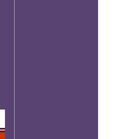
Lô
Chơi
Gan
Bắn
Chuẩn
Cá
Xác
“Dành
Nhất
Túi”
2025
Của
Cao
Thủ
Thắng
Ngay
Lần
Đầu