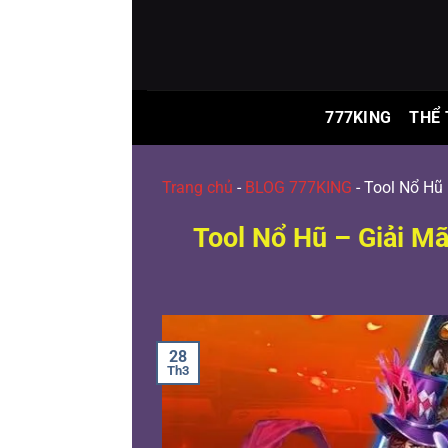
Bỏ
qua
nội
dung
777KING
THỂ
Trang chủ
-
BLOG 777KING
-
Tool Nổ Hũ
Tool Nổ Hũ – Giải M
28
Th3