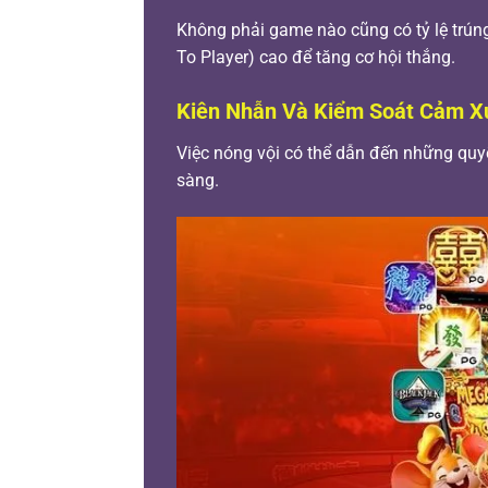
Không phải game nào cũng có tỷ lệ trú
To Player) cao để tăng cơ hội thắng.
Kiên Nhẫn Và Kiểm Soát Cảm X
Việc nóng vội có thể dẫn đến những quyết
sàng.