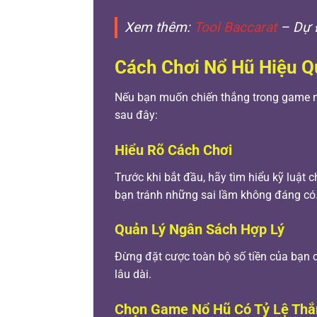
Xem thêm:
Tool Baccarat
– Dự Đ
Cách Chơi Nổ Hũ Hiệu Q
Nếu bạn muốn chiến thắng trong game n
sau đây:
Hiểu Rõ Cách Chơi
Trước khi bắt đầu, hãy tìm hiểu kỹ luật 
bạn tránh những sai lầm không đáng có
Quản Lý Ngân Sách Hợp Lý
Đừng đặt cược toàn bộ số tiền của bạn c
lâu dài.
Chọn Game Nổ Hũ Có Tỷ Lệ Thắ