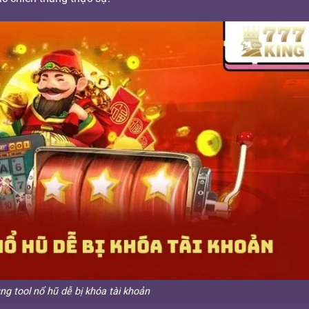
ng tool nổ hũ dễ bị khóa tài khoản