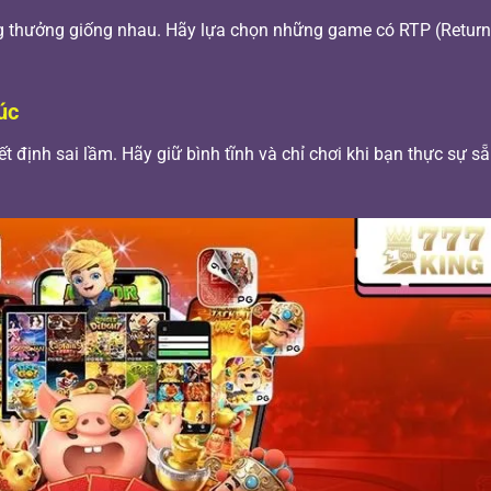
ng thưởng giống nhau. Hãy lựa chọn những game có RTP (Return
úc
 định sai lầm. Hãy giữ bình tĩnh và chỉ chơi khi bạn thực sự s