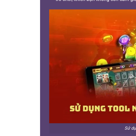
Sử dụ