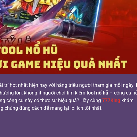
 trí hot nhất hiện nay với hàng triệu người tham gia mỗi ngày.
hưởng lớn, không ít người chơi tìm kiếm
tool nổ hũ
– công cụ h
hững công cụ này có thực sự hiệu quả? Hãy cùng
777King
khám
g chúng đúng cách để mang lại lợi ích tốt nhất.