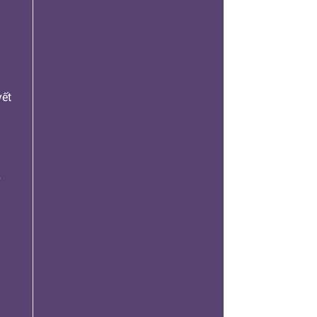
yết
p