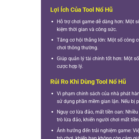
Lợi Ích Của Tool Nổ Hũ
Hỗ trợ chơi game dễ dàng hơn: Một số 
kiệm thời gian và công sức.
Tăng cơ hội thắng lớn: Một số công cụ
chơi thông thường.
Giúp quản lý tài chính tốt hơn: Một số
cược hợp lý.
Rủi Ro Khi Dùng Tool Nổ Hũ
Vi phạm chính sách của nhà phát hàn
sử dụng phần mềm gian lận. Nếu bị phá
Nguy cơ lừa đảo, mất tiền oan: Nhiều
trò lừa đảo, khiến người chơi mất tiề
Ảnh hưởng đến trải nghiệm game: Việ
trò chơi, khiến bạn không còn cảm gi