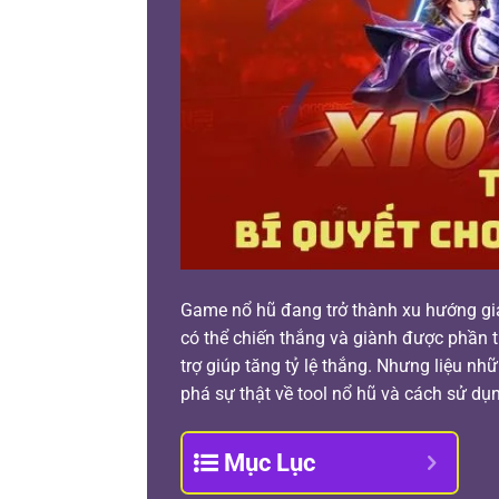
Game nổ hũ đang trở thành xu hướng giải
có thể chiến thắng và giành được phần t
trợ giúp tăng tỷ lệ thắng. Nhưng liệu n
phá sự thật về tool nổ hũ và cách sử dụn
Mục Lục