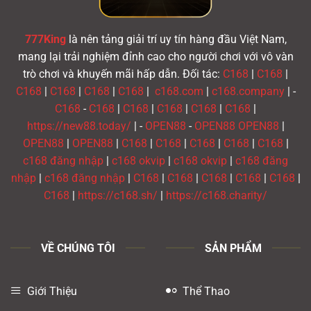
777King
là nên tảng giải trí uy tín hàng đầu Việt Nam,
mang lại trải nghiệm đỉnh cao cho người chơi với vô vàn
trò chơi và khuyến mãi hấp dẫn. Đối tác:
C168
|
C168
|
C168
|
C168
|
C168
|
C168
|
c168.com
|
c168.company
| -
C168
-
C168
|
C168
|
C168
|
C168
|
C168
|
https://new88.today/
| -
OPEN88
-
OPEN88
OPEN88
|
OPEN88
|
OPEN88
|
C168
|
C168
|
C168
|
C168
|
C168
|
c168 đăng nhập
|
c168 okvip
|
c168 okvip
|
c168 đăng
nhập
|
c168 đăng nhập
|
C168
|
C168
|
C168
|
C168
|
C168
|
C168
|
https://c168.sh/
|
https://c168.charity/
VỀ CHÚNG TÔI
SẢN PHẨM
Giới Thiệu
Thể Thao