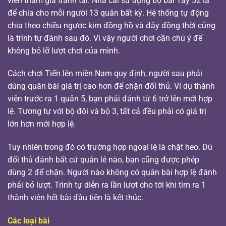
viên tham gia tranh tài. Nhà cái sử dụng bộ bài Tây 52 lá
để chia cho mỗi người 13 quân bất kỳ. Hệ thống tự động
chia theo chiều ngược kim đồng hồ và đây đồng thời cũng
là trình tự đánh sau đó. Vì vậy người chơi cần chú ý để
không bỏ lỡ lượt chơi của mình.
Cách chơi Tiến lên miền Nam quy định, người sau phải
dùng quân bài giá trị cao hơn để chặn đối thủ. Ví dụ thành
viên trước ra 1 quân 5, bạn phải đánh từ 6 trở lên mới hợp
lệ. Tương tự với bộ đôi và bộ 3, tất cả đều phải có giá trị
lớn hơn mới hợp lệ.
Tuy nhiên trong đó có trường hợp ngoại lệ là chặt heo. Dù
đối thủ đánh bất cứ quân lẻ nào, bạn cũng được phép
dùng 2 để chặn. Người nào không có quân bài hợp lệ đánh
phải bỏ lượt. Trình tự diễn ra lần lượt cho tới khi tìm ra 1
thành viên hết bài đầu tiên là kết thúc.
Các loại bài