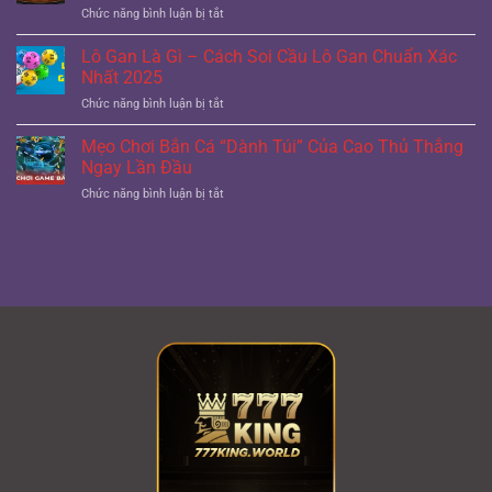
Chơi
ở
Chức năng bình luận bị tắt
–
Là
Baccarat
Giải
Thắng
Là
Lô Gan Là Gì – Cách Soi Cầu Lô Gan Chuẩn Xác
Mã
Gì
Ý
Nhất 2025
–
Nghĩa
ở
Chức năng bình luận bị tắt
Bí
Và
Lô
Quyết
Số
Gan
Mẹo Chơi Bắn Cá “Dành Túi” Của Cao Thủ Thắng
Chơi
Tương
Là
Baccarat
Ngay Lần Đầu
Ứng
Gì
Online
ở
Chức năng bình luận bị tắt
–
Luôn
Mẹo
Cách
Thắng
Chơi
Soi
2025
Bắn
Cầu
Cá
Lô
“Dành
Gan
Túi”
Chuẩn
Của
Xác
Cao
Nhất
Thủ
2025
Thắng
Ngay
Lần
Đầu