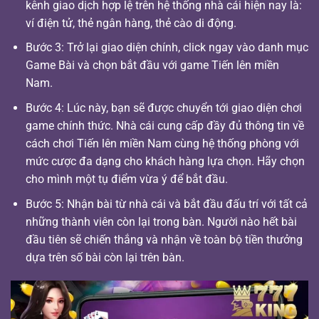
kênh giao dịch hợp lệ trên hệ thống nhà cái hiện nay là:
ví điện tử, thẻ ngân hàng, thẻ cào di động.
Bước 3: Trở lại giao diện chính, click ngay vào danh mục
Game Bài và chọn bắt đầu với game Tiến lên miền
Nam.
Bước 4: Lúc này, bạn sẽ được chuyển tới giao diện chơi
game chính thức. Nhà cái cung cấp đầy đủ thông tin về
cách chơi Tiến lên miền Nam cùng hệ thống phòng với
mức cược đa dạng cho khách hàng lựa chọn. Hãy chọn
cho mình một tụ điểm vừa ý để bắt đầu.
Bước 5: Nhận bài từ nhà cái và bắt đầu đấu trí với tất cả
những thành viên còn lại trong bàn. Người nào hết bài
đầu tiên sẽ chiến thắng và nhận về toàn bộ tiền thưởng
dựa trên số bài còn lại trên bàn.