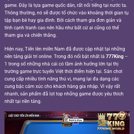
game. Đây là tựa game quốc dân, rất nổi tiếng tại nước ta.
Thông thường, nó sẽ được tổ chức vào khoảng thời gian tụ
tập bạn bè hay gia đình. Bởi cách tham gia đơn giản và
tính cạnh tranh cao nên hầu như bất cứ ai cũng có thể
tham gia và chiến thắng.
Hiện nay, Tiến lên miền Nam đã được cập nhật tại những
nền tảng giải trí online. Trong đó nổi bật nhất là
777King
–
1 trong số những nhà cái có tầm ảnh hưởng lớn tại thị
trường game trực tuyến Việt thời điểm hiện tại. Sân chơi
cung cấp nhiều tính năng thú vị, mang lại đa dạng các
cung bậc cảm xúc cho khách hàng gia nhập. Vì vậy rất
nhanh, sản phẩm đã lọt top những game được yêu thích
nhất tại nền tảng.