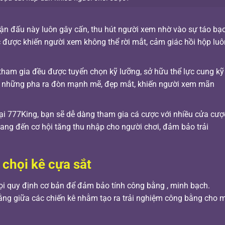
rận đấu này luôn gây cấn, thu hút người xem nhờ vào sự táo bạo
 được khiến người xem không thể rời mắt, cảm giác hồi hộp luô
tham gia đều được tuyển chọn kỹ lưỡng, sở hữu thể lực cung kỹ
ại những pha ra đòn mạnh mẽ, đẹp mắt, khiến người xem mãn
tại 777King, bạn sẽ dễ dàng tham gia cá cược với nhiều cửa cượ
ang đến cơ hội tăng thu nhập cho người chơi, đảm bảo trải
g chọi kê cựa sắt
ọi quy định cơ bản để đảm bảo tính công bằng , minh bạch.
bằng giữa các chiến kê nhằm tạo ra trải nghiệm công bằng cho 