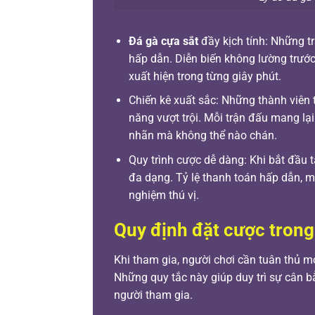
Đá gà cựa sắt
đầy kịch tính: Những t
hấp dẫn. Diễn biến không lường trước
xuất hiện trong từng giây phút.
Chiến kê xuất sắc: Những thành viên 
năng vượt trội. Mỗi trận đấu mang l
nhãn mà không thể nào chán.
Quy trình cược dễ dàng: Khi bắt đầu 
đa dạng. Tỷ lệ thanh toán hấp dẫn, m
nghiệm thú vị.
Quy định đặt cược tron
Khi tham gia, người chơi cần tuân thủ m
Những quy tắc này giúp duy trì sự cân 
người tham gia.