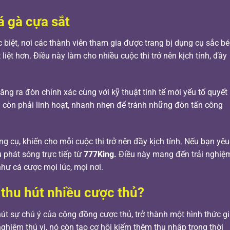
 gà cựa sắt
c biệt, nơi các thành viên tham gia được trang bị dụng cụ sắc bé
iệt hơn. Điều này làm cho nhiều cuộc thi trở nên kịch tính, đầy
năng ra đòn chính xác cùng với kỹ thuật tinh tế mới yếu tố quyết
 còn phải linh hoạt, nhanh nhẹn để tránh những đòn tấn công
g cụ, khiến cho mỗi cuộc thi trở nên đầy kịch tính. Nếu bạn yêu
 phát sóng trực tiếp từ
777King.
Điều này mang đến trải nghiệ
như cá cược mọi lúc, mọi nơi.
i thu hút nhiều cược thủ?
út sự chú ý của cộng đồng cược thủ, trở thành một hình thức gi
 nghiệm thú vị, nó còn tạo cơ hội kiếm thêm thu nhập trong thời