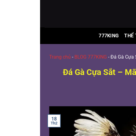
Bỏ
qua
nội
dung
777KING
THỂ
Trang chủ
-
BLOG 777KING
-
Đá Gà Cựa 
Đá Gà Cựa Sắt – Mã
18
Th2