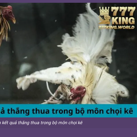
 kết quả thắng thua trong bộ môn chọi kê