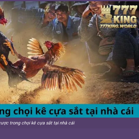
ược trong chọi kê cựa sắt tại nhà cái