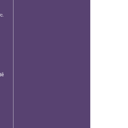
c.
dễ