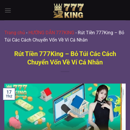
Bỏ
qua
nội
dung
Trang chủ
-
HƯỚNG DẪN 777KING
-
Rút Tiền 777King – Bỏ
Túi Các Cách Chuyển Vốn Về Ví Cá Nhân
Rút Tiền 777King – Bỏ Túi Các Cách
Chuyển Vốn Về Ví Cá Nhân
17
Th2