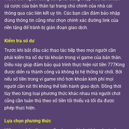
cá cược của bản thân tại trang chủ chính của nhà cái
thông qua các liên kết uy tín. Các bạn cần đảm bảo nhập
đúng thông tin cũng như chọn chính xác đường link của
nền tảng để tránh bị gián đoạn giao dịch.
Kiểm tra số dư
Trước khi bắt đầu các thao tác tiếp theo mọi người cần
phải kiểm tra số dư tài khoản trong ví game của bản thân.
Điều này giúp đảm bảo quá trình thực hiện rút tiền 777King
được diễn ra thành công và không bị hệ thống từ chối. Bởi
nếu số tiền trong ví game nhỏ hơn khoản kinh phí mọi
người cần rút thì không thể tiến hành giao dịch. Đồng thời
tùy theo từng loại phương thức khác nhau mà người chơi
cũng cần tuân thủ theo số tiền tối thiểu và tối đa được
phép thực hiện.
Lựa chọn phương thức