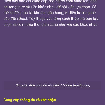
Hiện nay nhà cái cung cấp cho người chơi hàng loạt các
phương thức rút tiền khác nhau để hội viên lựa chọn. Có
thể kể đến như tài khoản ngân hàng, ví điện tử cùng thẻ
cào điện thoại. Tùy thuộc vào từng cách thức mà bạn lựa
chọn sẽ có những thông tin cũng như yêu cầu khác nhau.
04 bước đơn giản để rút tiền 777King thành công
Cung cấp thông tin và xác nhận