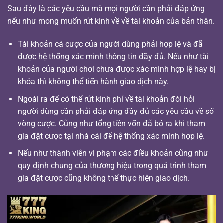
Sau đây là các yêu cầu mà mọi người cần phải đáp ứng
nếu như mong muốn rút kinh về về tài khoản của bản thân.
Tài khoản cá cược của người dùng phải hợp lệ và đã
được hệ thống xác minh thông tin đầy đủ. Nếu như tài
khoản của người chơi chưa được xác minh hợp lệ hay bị
khóa thì không thể tiến hành giao dịch này.
Ngoài ra để có thể rút kinh phí về tài khoản đòi hỏi
người dùng cần phải đáp ứng đầy đủ các yêu cầu về số
vòng cược. Cũng như tổng tiền vốn đã bỏ ra khi tham
gia đặt cược tại nhà cái để hệ thống xác minh hợp lệ.
Nếu như thành viên vi phạm các điều khoản cũng như
quy định chung của thương hiệu trong quá trình tham
gia đặt cược cũng không thể thực hiện giao dịch.