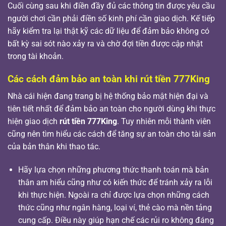
Cuối cùng sau khi điền đầy đủ các thông tin được yêu cầu
người chơi cần phải điền số kinh phí cần giao dịch. Kế tiếp
hãy kiểm tra lại thật kỹ các dữ liệu để đảm bảo không có
bất kỳ sai sót nào xảy ra và chờ đợi tiền được cập nhật
trong tài khoản.
Các cách đảm bảo an toàn khi rút tiền 777King
Nhà cái hiện đang trang bị hệ thống bảo mật hiện đại và
tiên tiết nhất để đảm bảo an toàn cho người dùng khi thực
hiện giao dịch
rút tiền 777King
. Tuy nhiên mỗi thành viên
cũng nên tìm hiểu các cách để tăng sự an toàn cho tài sản
của bản thân khi thao tác.
Hãy lựa chọn những phương thức thanh toán mà bản
thân am hiểu cũng như có kiến thức để tránh xảy ra lỗi
khi thực hiện. Ngoài ra chỉ được lựa chọn những cách
thức cũng như ngân hàng, loại ví, thẻ cào mà nền tảng
cung cấp. Điều này giúp hạn chế các rủi ro không đáng