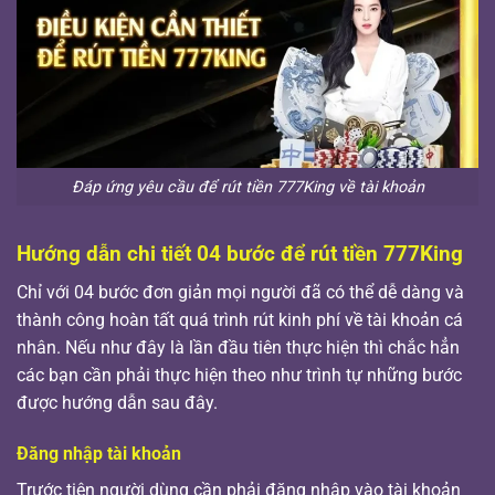
Đáp ứng yêu cầu để rút tiền 777King về tài khoản
Hướng dẫn chi tiết 04 bước để rút tiền 777King
Chỉ với 04 bước đơn giản mọi người đã có thể dễ dàng và
thành công hoàn tất quá trình rút kinh phí về tài khoản cá
nhân. Nếu như đây là lần đầu tiên thực hiện thì chắc hẳn
các bạn cần phải thực hiện theo như trình tự những bước
được hướng dẫn sau đây.
Đăng nhập tài khoản
Trước tiên người dùng cần phải đăng nhập vào tài khoản